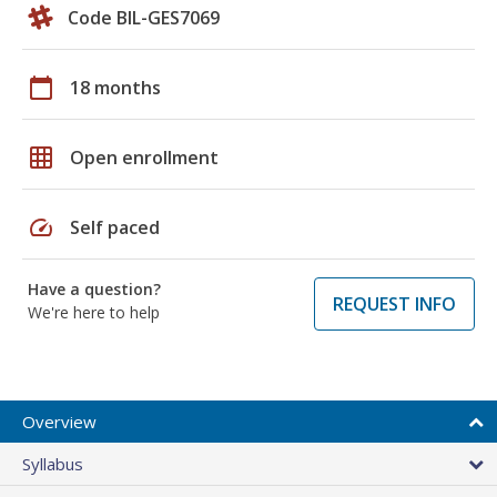
Code BIL-GES7069
calendar_today
18 months
grid_on
Open enrollment
speed
Self paced
Have a question?
REQUEST INFO
We're here to help
Overview
Syllabus