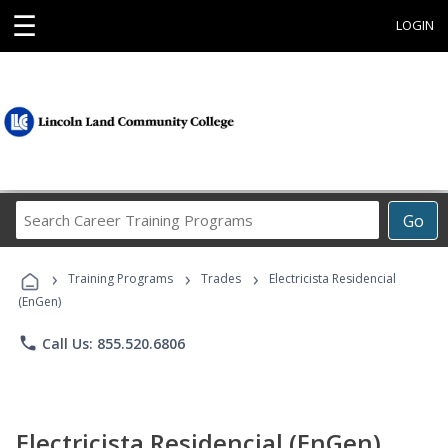
☰
LOGIN
Search
Go
Career
Training
›
›
›
Programs
Training Programs
Trades
Electricista Residencial
(EnGen)
phone
Call Us: 855.520.6806
Electricista Residencial (EnGen)