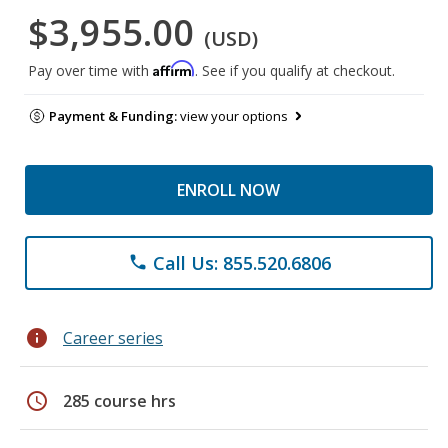
$3,955.00
(USD)
Affirm
Pay over time with
. See if you qualify at checkout.
Payment & Funding:
view your options
ENROLL NOW
Call Us: 855.520.6806
phone
info
Career series
schedule
285 course hrs