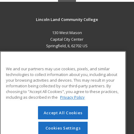
Lincoln Land Community College
130 West Mason
Capital City Center
Springfield, IL 62702 US
MAIN CONTENT
Career Training
We and our partners may use cookies, pixels, and similar
technologies to collect information about you, including about
ADDITIONAL RESOURCES
your browsing activities and devices. This may result in your
information being collected by our third-party partners. By
Military
Student Blog
choosing to "Accept All Cookies", you agree to these practices,
Financial Assistance
including as described in the
Privacy Policy
Help
Accept All Cookies
© 2026 ed2go, a division of Cengage Learning. All rights
reserved. The material on this site cannot be reproduced or
redistributed unless you have obtained prior written
Cookies Settings