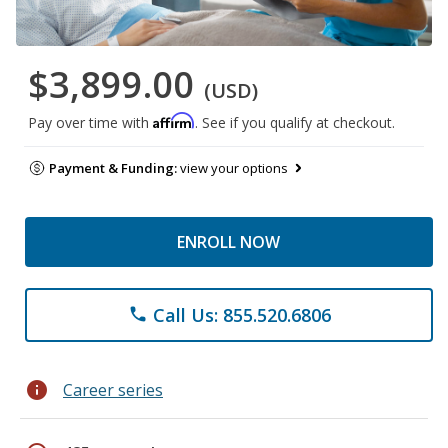
$3,899.00
(USD)
Affirm
Pay over time with
. See if you qualify at checkout.
Payment & Funding:
view your options
ENROLL NOW
Call Us: 855.520.6806
phone
info
Career series