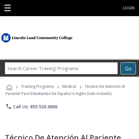
☰
LOGIN
Search
Go
Career
Training
›
›
›
Programs
Training Programs
Medical
Técnico De Atención Al
Paciente Para Estudiantes De Español A Inglés (Vale Incluido)
phone
Call Us: 855.520.6806
Técnico De Atención Al Paciente