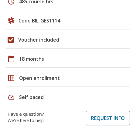
schedule
485 course hrs
Code BIL-GES1114
Voucher included
calendar_today
18 months
grid_on
Open enrollment
speed
Self paced
Have a question?
REQUEST INFO
We're here to help